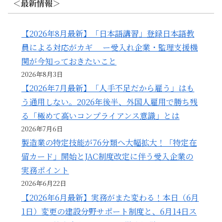
＜最新情報＞
【2026年8月最新】「日本語講習」登録日本語教
員による対応がカギ ー受入れ企業・監理支援機
関が今知っておきたいこと
2026年8月3日
【2026年7月最新】「人手不足だから雇う」はも
う通用しない。2026年後半、外国人雇用で勝ち残
る「極めて高いコンプライアンス意識」とは
2026年7月6日
製造業の特定技能が76分類へ大幅拡大！「特定在
留カード」開始とJAC制度改定に伴う受入企業の
実務ポイント
2026年6月22日
【2026年6月最新】実務がまた変わる！本日（6月
1日）変更の建設分野サポート制度と、6月14日ス